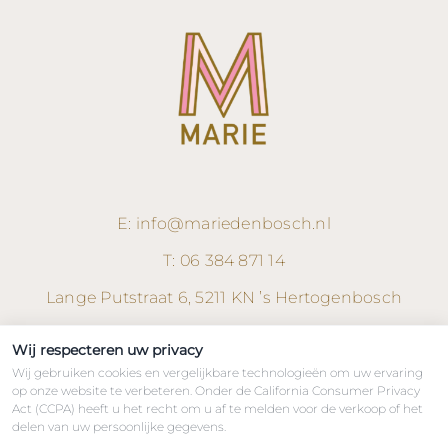
E:
info@mariedenbosch.nl
T:
06 384 871 14
Lange
Putstraat
6, 5211 KN ’s Hertogenbosch
Wij respecteren uw privacy
Wij gebruiken cookies en vergelijkbare technologieën om uw ervaring
op onze website te verbeteren. Onder de California Consumer Privacy
Act (CCPA) heeft u het recht om u af te melden voor de verkoop of het
delen van uw persoonlijke gegevens.