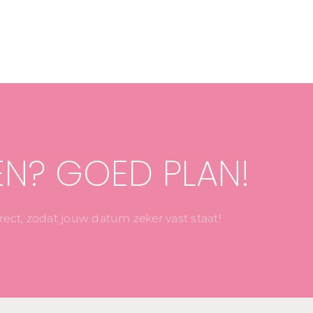
EN? GOED PLAN!
direct, zodat jouw datum zeker vast staat!