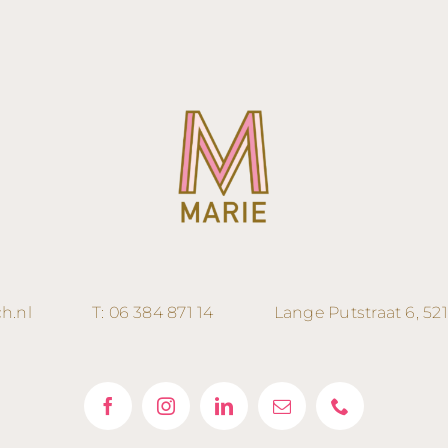
h.nl
T:
06 384 871 14
Lange
Putstraat
6, 52