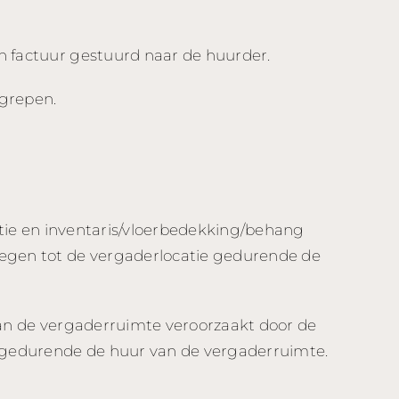
n factuur gestuurd naar de huurder.
egrepen.
atie en inventaris/vloerbedekking/behang
regen tot de vergaderlocatie gedurende de
van de vergaderruimte veroorzaakt door de
 gedurende de huur van de vergaderruimte.