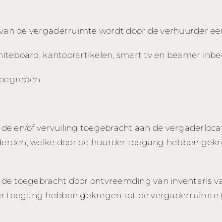
 van de vergaderruimte wordt door de verhuurder ee
whiteboard, kantoorartikelen, smart tv en beamer inb
nbegrepen.​
hade en/of vervuiling toegebracht aan de vergaderloc
f derden, welke door de huurder toegang hebben gek
chade toegebracht door ontvreemding van inventaris 
der toegang hebben gekregen tot de vergaderruimte