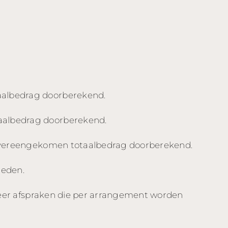
aalbedrag doorberekend.
aalbedrag doorberekend.
 overeengekomen totaalbedrag doorberekend.
ieden.
uleer afspraken die per arrangement worden