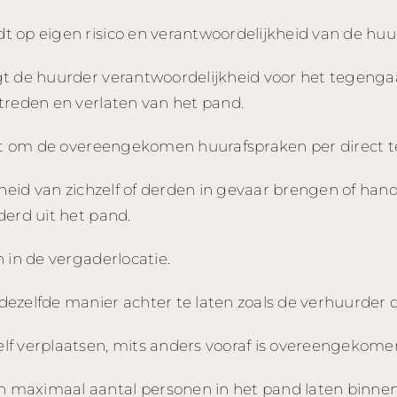
 op eigen risico en verantwoordelijkheid van de huu
t de huurder verantwoordelijkheid voor het tegengaa
treden en verlaten van het pand.
cht om de overeengekomen huurafspraken per direct t
gheid van zichzelf of derden in gevaar brengen of han
derd uit het pand.
 in de vergaderlocatie.
zelfde manier achter te laten zoals de verhuurder d
lf verplaatsen, mits anders vooraf is overeengekome
 maximaal aantal personen in het pand laten binne